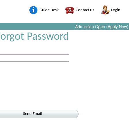
Guide Desk
Contact us
Login
Admission Open (Apply Now)
Forgot Password
Send Email